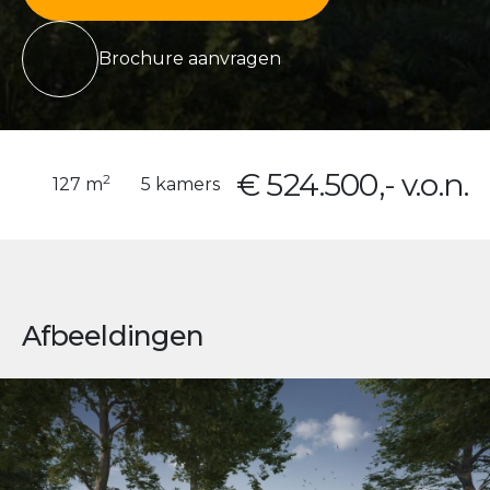
Brochure aanvragen
€ 524.500,- v.o.n.
2
127 m
5 kamers
Afbeeldingen