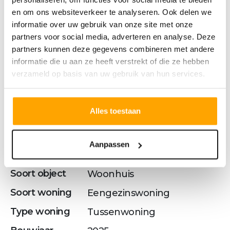
en om ons websiteverkeer te analyseren. Ook delen we
Kenmerken
informatie over uw gebruik van onze site met onze
partners voor social media, adverteren en analyse. Deze
partners kunnen deze gegevens combineren met andere
informatie die u aan ze heeft verstrekt of die ze hebben
OVERDRACHT
verzameld op basis van uw gebruik van hun services.
Status
Verkocht o.v.
Vraagprijs
€ 524.500,- v.o.n.
Alles toestaan
Aanpassen
BOUWVORM
Soort object
Woonhuis
Soort woning
Eengezinswoning
Type woning
Tussenwoning