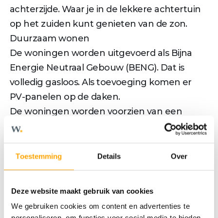
achterzijde. Waar je in de lekkere achtertuin
op het zuiden kunt genieten van de zon.
Duurzaam wonen
De woningen worden uitgevoerd als Bijna
Energie Neutraal Gebouw (BENG). Dat is
volledig gasloos. Als toevoeging komen er
PV-panelen op de daken.
De woningen worden voorzien van een
luchtwaterwarmtepomp en hebben
vloerverwarming. Hierdoor ontstaat er een
fijn binnenklimaat, wat comfortabel wonen is.
Toestemming
Details
Over
Willemskwartier - Op je plaats, rust.
Deze website maakt gebruik van cookies
Meer tekst
We gebruiken cookies om content en advertenties te
personaliseren, om functies voor social media te bieden