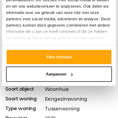
en om ons websiteverkeer te analyseren. Ook delen we
Kenmerken
informatie over uw gebruik van onze site met onze
partners voor social media, adverteren en analyse. Deze
partners kunnen deze gegevens combineren met andere
informatie die u aan ze heeft verstrekt of die ze hebben
OVERDRACHT
verzameld op basis van uw gebruik van hun services.
Status
Verkocht o.v.
Vraagprijs
€ 524.500,- v.o.n.
Alles toestaan
Aanpassen
BOUWVORM
Soort object
Woonhuis
Soort woning
Eengezinswoning
Type woning
Tussenwoning