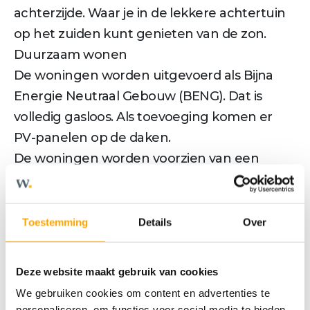
achterzijde. Waar je in de lekkere achtertuin
op het zuiden kunt genieten van de zon.
Duurzaam wonen
De woningen worden uitgevoerd als Bijna
Energie Neutraal Gebouw (BENG). Dat is
volledig gasloos. Als toevoeging komen er
PV-panelen op de daken.
De woningen worden voorzien van een
luchtwaterwarmtepomp en hebben
vloerverwarming. Hierdoor ontstaat er een
fijn binnenklimaat, wat comfortabel wonen is.
Toestemming
Details
Over
Willemskwartier - Op je plaats, rust.
Deze website maakt gebruik van cookies
Meer tekst
We gebruiken cookies om content en advertenties te
personaliseren, om functies voor social media te bieden