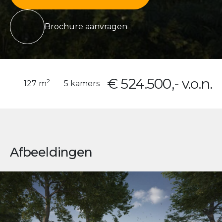
Brochure aanvragen
€ 524.500,- v.o.n.
2
127 m
5 kamers
Afbeeldingen