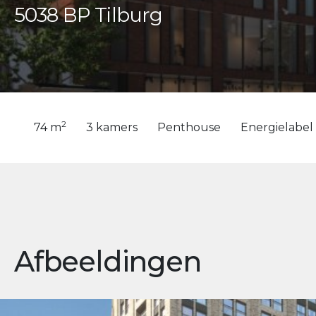
5038 BP Tilburg
2
74 m
3 kamers
Penthouse
Energielabel
Afbeeldingen