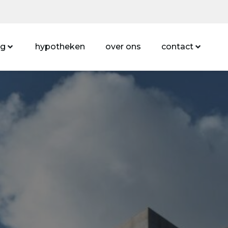
ng
hypotheken
over ons
contact