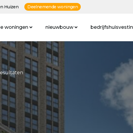
n Huizen
Deelnemende woningen
e woningen
nieuwbouw
bedrijfshuisvesti
resultaten