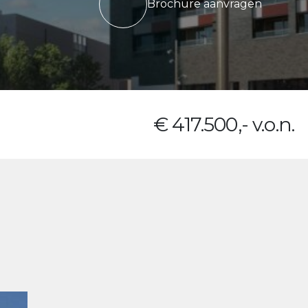
Brochure aanvragen
€ 417.500,- v.o.n.