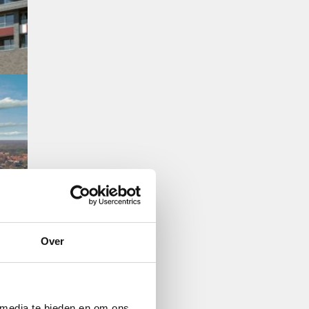
Over
 media te bieden en om ons