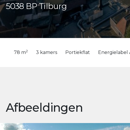
5038 BP Tilburg
2
78 m
3 kamers
Portiekflat
Energielabel
Afbeeldingen