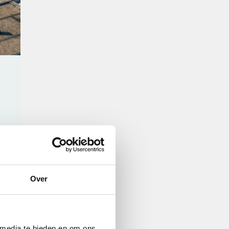
Over
 media te bieden en om ons