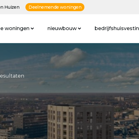
n Huizen
Deelnemende woningen
e woningen
nieuwbouw
bedrijfshuisvesti
resultaten