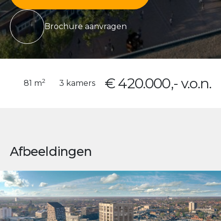
Brochure aanvragen
€ 420.000,- v.o.n.
2
81 m
3 kamers
Afbeeldingen