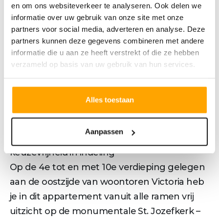
Inmiddels zijn er meer dan 100
en om ons websiteverkeer te analyseren. Ook delen we
informatie over uw gebruik van onze site met onze
appartementen in de toren verkocht. De
partners voor social media, adverteren en analyse. Deze
bouwcombinatie Van de Ven / Van Schijndel
partners kunnen deze gegevens combineren met andere
V.O.F. is in maart gestart met het
informatie die u aan ze heeft verstrekt of die ze hebben
aanbrengen van de fundering van het
verzameld op basis van uw gebruik van hun services.
appartementen gebouw. Dit geldt als de
start van de bouw!
Alles toestaan
Wonen in Victoria, leven in Tilburg. Waar
anders?
Aanpassen
Type K – Oostelijk gelegen appartement met
keuzevrijheid in indeling
Op de 4e tot en met 10e verdieping gelegen
aan de oostzijde van woontoren Victoria heb
je in dit appartement vanuit alle ramen vrij
uitzicht op de monumentale St. Jozefkerk –