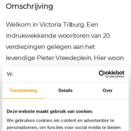
Omschrijving
Welkom in Victoria Tilburg. Een
indrukwekkende woontoren van 20
verdiepingen gelegen aan het
levendige Pieter Vreedeplein. Hier woon
je in het bruisende stadscentrum, op
loopafstand van winkels, horeca en het
centraal station. De nieuwbouw
Toestemming
Details
Over
appartementen zijn comfortabel,
Deze website maakt gebruik van cookies
duurzaam én variëren in grootte van
We gebruiken cookies om content en advertenties te
circa 50 m² tot maar liefst 120 m².
personaliseren, om functies voor social media te bieden