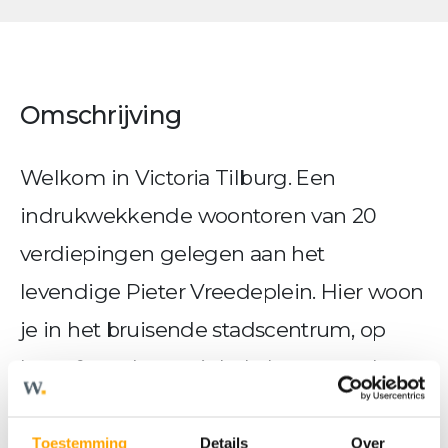
Omschrijving
Welkom in Victoria Tilburg. Een
indrukwekkende woontoren van 20
verdiepingen gelegen aan het
levendige Pieter Vreedeplein. Hier woon
je in het bruisende stadscentrum, op
loopafstand van winkels, horeca en het
centraal station. De nieuwbouw
appartementen zijn comfortabel,
Toestemming
Details
Over