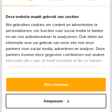
duurzaam én variëren in grootte van
Deze website maakt gebruik van cookies
circa 50 m² tot maar liefst 120 m².
We gebruiken cookies om content en advertenties te
De bouw start naar verwachting in het vierde
personaliseren, om functies voor social media te bieden
kwartaal van 2025.
en om ons websiteverkeer te analyseren. Ook delen we
Wonen in Victoria, leven in Tilburg. Waar
informatie over uw gebruik van onze site met onze
anders?
partners voor social media, adverteren en analyse. Deze
partners kunnen deze gegevens combineren met andere
Type H1 – Slim ingedeeld appartement met
informatie die u aan ze heeft verstrekt of die ze hebben
uitzicht op de St. Jozefkerk
verzameld op basis van uw gebruik van hun services.
Gelegen op de 4e tot en met 8e verdieping
van woontoren Victoria vind je dit
Alles toestaan
comfortabele appartement aan de oostzijde,
met een bijzonder uitzicht op de St.
Jozefkerk.
Aanpassen
Met een woonoppervlakte van circa 75 m² is