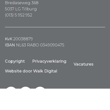
Bredaseweg 368
5037 LG Tilburg
(013) 5 952 952
KvK
20038879
IBAN
NL63 RABO 0349090475
Copyright
Privacyverklaring
Vacatures
Website door Walk Digital