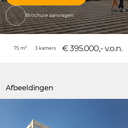
Brochure aanvragen
€ 395.000,- v.o.n.
2
75 m
3 kamers
Afbeeldingen