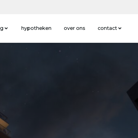
ng
hypotheken
over ons
contact