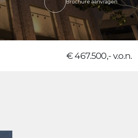
Brochure aanvragen
€ 467.500,- v.o.n.