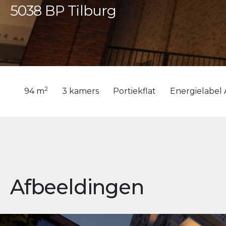
5038 BP Tilburg
2
94 m
3 kamers
Portiekflat
Energielabel 
Afbeeldingen