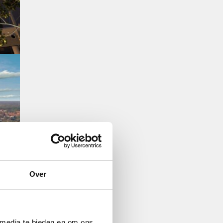
Over
 media te bieden en om ons