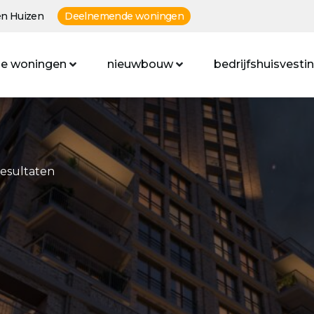
n Huizen
Deelnemende woningen
e woningen
nieuwbouw
bedrijfshuisvesti
resultaten