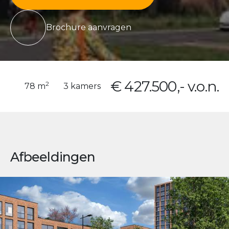
Brochure aanvragen
€ 427.500,- v.o.n.
2
78 m
3 kamers
Afbeeldingen