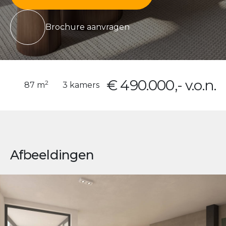
Brochure aanvragen
€ 490.000,- v.o.n.
2
87 m
3 kamers
Afbeeldingen