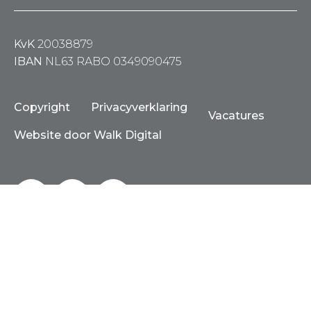
KvK
20038879
IBAN
NL63 RABO 0349090475
Copyright
Privacyverklaring
Vacatures
Website door Walk Digital