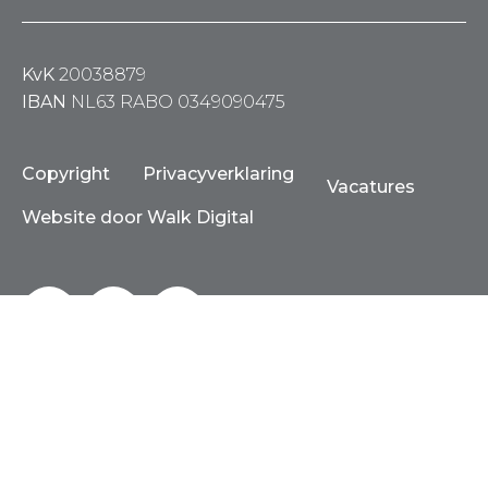
KvK
20038879
IBAN
NL63 RABO 0349090475
Copyright
Privacyverklaring
Vacatures
Website door Walk Digital