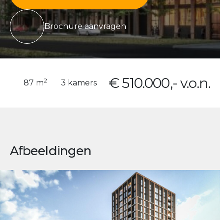
Brochure aanvragen
€ 510.000,- v.o.n.
2
87 m
3 kamers
Afbeeldingen