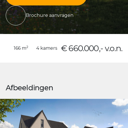
Brochure aanvragen
€ 660.000,- v.o.n.
2
166 m
4 kamers
Afbeeldingen