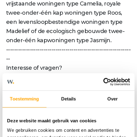
vrijstaande woningen type Camelia, royale
twee-onder-één kap woningen type Roos,
een levensloopbestendige woningen type
Madelief of de ecologisch gebouwde twee-
onder-één kapwoningen type Jasmijn.
---------------------------------------------------------------
--
Interesse of vragen?
Alle woningen van de Groene Vaart Fase 3
zijn inmiddels in verkoop.
Voor de woningen van het type Jasmijn kan
Toestemming
Details
Over
er tot 22 september a.s. 10.00 uur worden
ingeschreven via de projectwebsite. Daarna
Deze website maakt gebruik van cookies
zal de toewijzing plaatsvinden.
We gebruiken cookies om content en advertenties te
De overige woningtypen zijn reeds in vrije