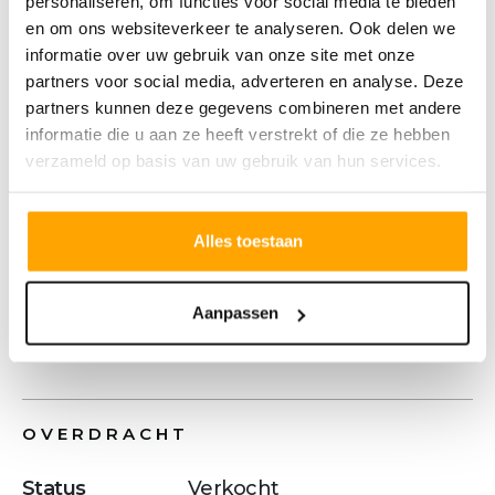
personaliseren, om functies voor social media te bieden
verkoop.
en om ons websiteverkeer te analyseren. Ook delen we
Wil je graag meer informatie over het project
informatie over uw gebruik van onze site met onze
of heb je vragen, neem dan telefonisch of
partners voor social media, adverteren en analyse. Deze
partners kunnen deze gegevens combineren met andere
per mail contact met ons op. We staan je
informatie die u aan ze heeft verstrekt of die ze hebben
graag persoonlijk te woord en helpen je
verzameld op basis van uw gebruik van hun services.
graag verder.
Meer tekst
Alles toestaan
Aanpassen
Kenmerken
OVERDRACHT
Status
Verkocht