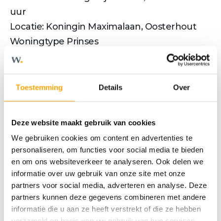
uur
Locatie: Koningin Maximalaan, Oosterhout
Woningtype Prinses
Bouwnummer 2
Ligging in gebouw op de 1e verdieping
Kenmerken bouwnummer 2
Toestemming
Details
Over
- Twee comfortabele (slaap)kamers
- Ruime keuken en woonkamer
Deze website maakt gebruik van cookies
- Royaal overdekt balkon met dubbele
We gebruiken cookies om content en advertenties te
deuren
personaliseren, om functies voor social media te bieden
- Keuken naar wens in te richten
en om ons websiteverkeer te analyseren. Ook delen we
informatie over uw gebruik van onze site met onze
- Inclusief keukencheque van € 7.500
partners voor social media, adverteren en analyse. Deze
- Separaat toilet met fontein
partners kunnen deze gegevens combineren met andere
- Duurzaam verwarmen én verkoelen via
informatie die u aan ze heeft verstrekt of die ze hebben
warmtepomp
verzameld op basis van uw gebruik van hun services.