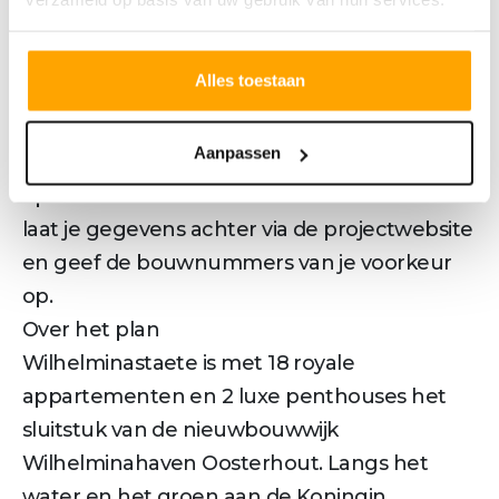
- Privéparkeerplaats op maaiveld
INTERESSE
Alles toestaan
Wil je graag meer informatie over dit project?
Bezoek dan de projectwebsite. Bij interesse
Aanpassen
in één van de woningen kun je contact
opnemen met ons kantoor in Oosterhout of
laat je gegevens achter via de projectwebsite
en geef de bouwnummers van je voorkeur
op.
Over het plan
Wilhelminastaete is met 18 royale
appartementen en 2 luxe penthouses het
sluitstuk van de nieuwbouwwijk
Wilhelminahaven Oosterhout. Langs het
water en het groen aan de Koningin