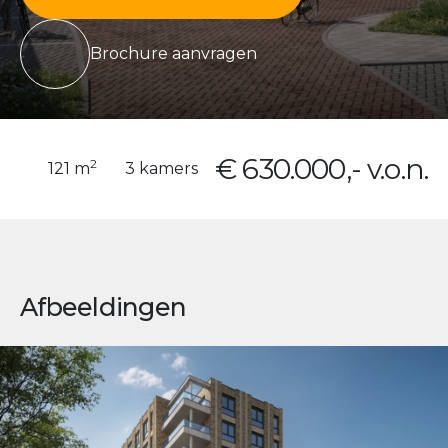
Brochure aanvragen
€ 630.000,- v.o.n.
2
121 m
3 kamers
Afbeeldingen