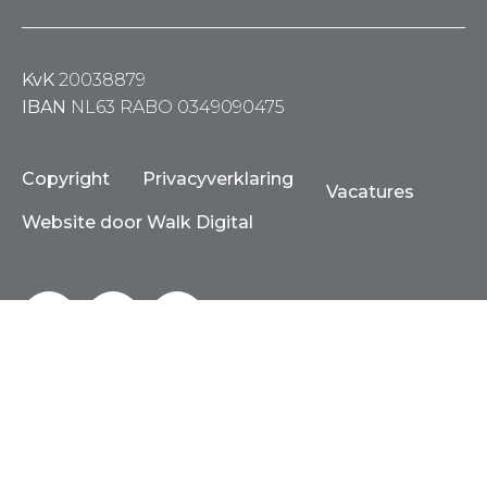
KvK
20038879
IBAN
NL63 RABO 0349090475
Copyright
Privacyverklaring
Vacatures
Website door Walk Digital