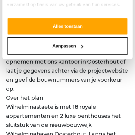
verzameld op basis van uw gebruik van hun services.
warmtepomp
- 2 privéparkeerplaatsen in de stallingsgarage
INTERESSE
Alles toestaan
Wil je graag meer informatie over dit project?
Bezoek dan de projectwebsite. Bij interesse
Aanpassen
in één van de woningen kun je contact
opnemen met ons kantoor in Oosterhout of
laat je gegevens achter via de projectwebsite
en geef de bouwnummers van je voorkeur
op.
Over het plan
Wilhelminastaete is met 18 royale
appartementen en 2 luxe penthouses het
sluitstuk van de nieuwbouwwijk
Wilhelminahaven Oosterhout. Langs het