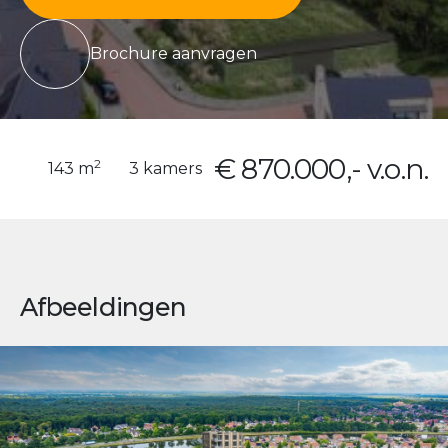
Brochure aanvragen
€ 870.000,- v.o.n.
2
143 m
3 kamers
Afbeeldingen