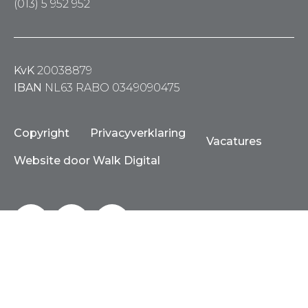
(013) 5 952 952
KvK
20038879
IBAN
NL63 RABO 0349090475
Copyright
Privacyverklaring
Vacatures
Website door Walk Digital