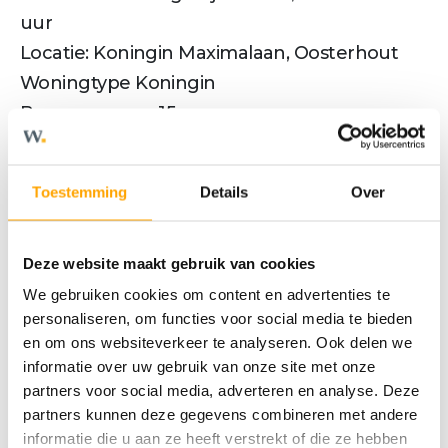
uur
Locatie: Koningin Maximalaan, Oosterhout
Woningtype Koningin
Bouwnummer 15
Ligging in gebouw op de 8e verdieping
Kenmerken bouwnummer 15
Toestemming
Details
Over
- Twee comfortabele (slaap)kamers
- Extra werk-/slaapkamer mogelijk
- Royale keuken en woonkamer
Deze website maakt gebruik van cookies
- Extra badkamer met inloopdouche
We gebruiken cookies om content en advertenties te
personaliseren, om functies voor social media te bieden
- Groot overdekt balkon met schuifpui
en om ons websiteverkeer te analyseren. Ook delen we
- Keuken naar wens in te richten
informatie over uw gebruik van onze site met onze
- Inclusief keukencheque van € 10.000
partners voor social media, adverteren en analyse. Deze
- Separaat toilet met fontein
partners kunnen deze gegevens combineren met andere
informatie die u aan ze heeft verstrekt of die ze hebben
- Duurzaam verwarmen én verkoelen via