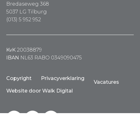
Bredaseweg 368
5037 LG Tilburg
(013) 5 952 952
KvK
20038879
IBAN
NL63 RABO 0349090475
Copyright
Privacyverklaring
Vacatures
Website door Walk Digital