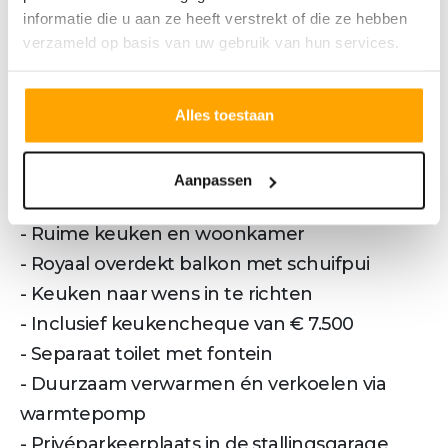
informatie die u aan ze heeft verstrekt of die ze hebben
uur
verzameld op basis van uw gebruik van hun services.
Locatie: Koningin Maximalaan, Oosterhout
Woningtype Prinses
Bouwnummer 10
Alles toestaan
Ligging in gebouw op de 5e verdieping
Kenmerken bouwnummer 10
Aanpassen
- Twee comfortabele (slaap)kamers
- Ruime keuken en woonkamer
- Royaal overdekt balkon met schuifpui
- Keuken naar wens in te richten
- Inclusief keukencheque van € 7.500
- Separaat toilet met fontein
- Duurzaam verwarmen én verkoelen via
warmtepomp
- Privéparkeerplaats in de stallingsgarage