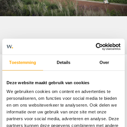
Toestemming
Details
Over
Omschrijving
Deze website maakt gebruik van cookies
We gebruiken cookies om content en advertenties te
KOM 23 JUNI NAAR HET INFO-EVENT
personaliseren, om functies voor social media te bieden
en om ons websiteverkeer te analyseren. Ook delen we
Wat: Info-event Wilhelminastaete
informatie over uw gebruik van onze site met onze
Oosterhout
partners voor social media, adverteren en analyse. Deze
Wanneer: dinsdag 23 juni 2026, 17.00 - 18.00
partners kunnen deze gegevens combineren met andere