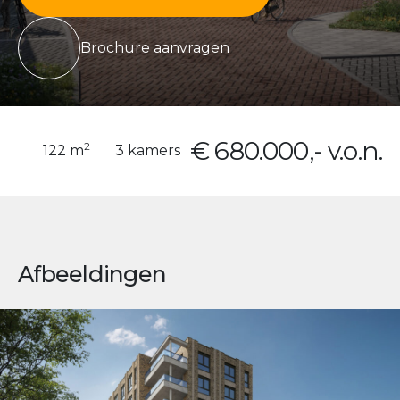
Brochure aanvragen
€ 680.000,- v.o.n.
2
122 m
3 kamers
Afbeeldingen