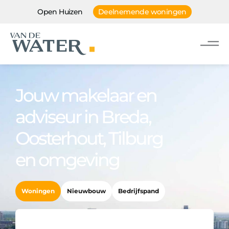
Open Huizen
Deelnemende woningen
Jouw makelaar en
adviseur in Breda,
Oosterhout, Tilburg
en omgeving
Woningen
Nieuwbouw
Bedrijfspand