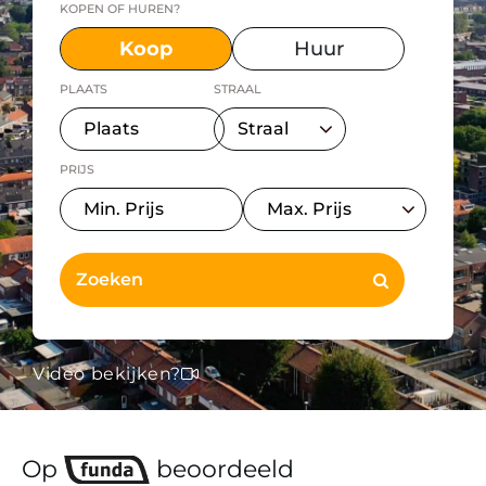
KOPEN OF HUREN?
Koop
Huur
PLAATS
STRAAL
PRIJS
Video bekijken?
Op
beoordeeld