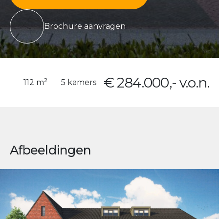
Brochure aanvragen
€ 284.000,- v.o.n.
2
112 m
5 kamers
Afbeeldingen