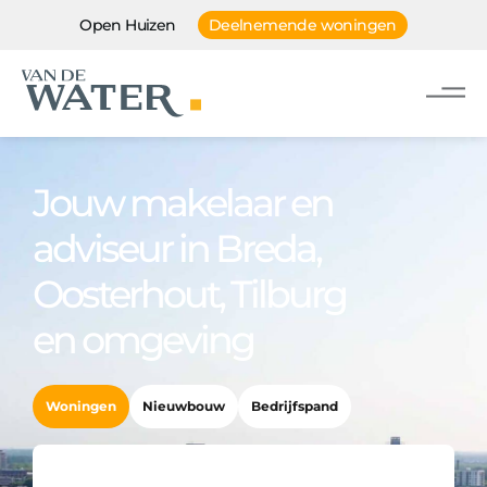
Open Huizen
Deelnemende woningen
Jouw makelaar en
adviseur in Breda,
Oosterhout, Tilburg
en omgeving
Woningen
Nieuwbouw
Bedrijfspand