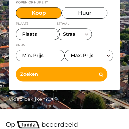
KOPEN OF HUREN?
Koop
Huur
PLAATS
STRAAL
PRIJS
Video bekijken?
Op
beoordeeld