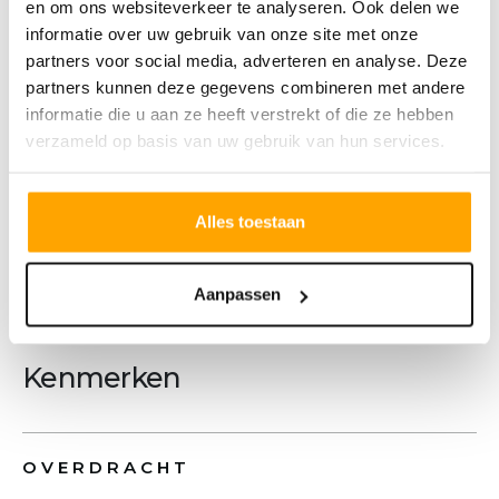
en om ons websiteverkeer te analyseren. Ook delen we
een vrijblijvende afspraak. Wij bespreken
informatie over uw gebruik van onze site met onze
graag de mogelijkheden en helpen u verder
partners voor social media, adverteren en analyse. Deze
bij het maken van uw keuze.
partners kunnen deze gegevens combineren met andere
Wacht niet te lang, want dit is een kans die u
informatie die u aan ze heeft verstrekt of die ze hebben
verzameld op basis van uw gebruik van hun services.
niet wilt missen!
Inschrijven kan tot 5 maart 12.00 uur via
www.debiezen-lagezwaluwe.nl
Alles toestaan
Meer tekst
Aanpassen
Kenmerken
OVERDRACHT