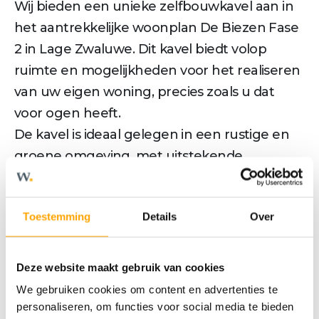
Wij bieden een unieke zelfbouwkavel aan in
het aantrekkelijke woonplan De Biezen Fase
2 in Lage Zwaluwe. Dit kavel biedt volop
ruimte en mogelijkheden voor het realiseren
van uw eigen woning, precies zoals u dat
voor ogen heeft.
De kavel is ideaal gelegen in een rustige en
groene omgeving, met uitstekende
snelwegverbindingen. Of u nu kiest voor een
moderne woning, een klassieke villa of een
Toestemming
Details
Over
duurzaam huis, de kavel biedt de vrijheid om
uw bouwplannen te realiseren.
Heeft u interesse of wilt u meer weten over
Deze website maakt gebruik van cookies
de mogelijkheden voor het bouwen op deze
We gebruiken cookies om content en advertenties te
kavel? Neem dan contact met ons op voor
personaliseren, om functies voor social media te bieden