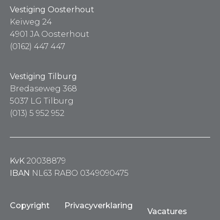
Vestiging Oosterhout
Keiweg 24
4901 JA Oosterhout
(0162) 447 447
Vestiging Tilburg
Bredaseweg 368
5037 LG Tilburg
(013) 5 952 952
KvK
20038879
IBAN
NL63 RABO 0349090475
Copyright
Privacyverklaring
Vacatures