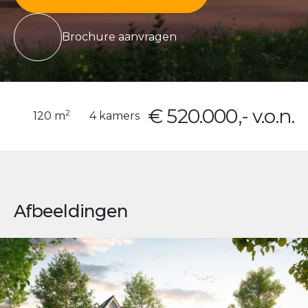
Brochure aanvragen
€ 520.000,- v.o.n.
2
120 m
4 kamers
Afbeeldingen