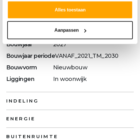
Soort object
Woonhuis
Alles toestaan
Soort woning
Eengezinswoning
Aanpassen
Type woning
Hoekwoning
Bouwjaar
2027
Bouwjaar periode
VANAF_2021_TM_2030
Bouwvorm
Nieuwbouw
Liggingen
In woonwijk
INDELING
ENERGIE
BUITENRUIMTE