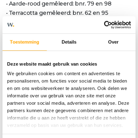
• Aarde-rood gemêleerd: bnr. 79 en 98
• Terracotta gemêleerd: bnr. 62 en 95
Meer tekst
Toestemming
Details
Over
Kenmerken
Deze website maakt gebruik van cookies
We gebruiken cookies om content en advertenties te
personaliseren, om functies voor social media te bieden
OVERDRACHT
en om ons websiteverkeer te analyseren. Ook delen we
informatie over uw gebruik van onze site met onze
Status
Verkocht o.v.
partners voor social media, adverteren en analyse. Deze
Vraagprijs
€ 520.000,- v.o.n.
partners kunnen deze gegevens combineren met andere
informatie die u aan ze heeft verstrekt of die ze hebben
verzameld op basis van uw gebruik van hun services.
BOUWVORM