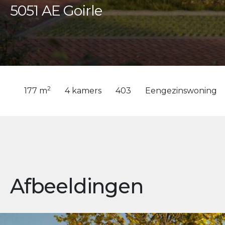
5051 AE Goirle
2
177 m
4 kamers
403
Eengezinswoning
Afbeeldingen