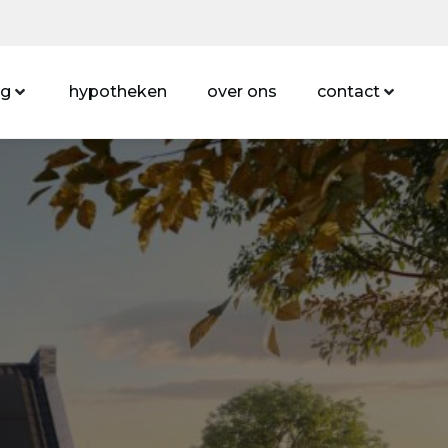
ng
hypotheken
over ons
contact