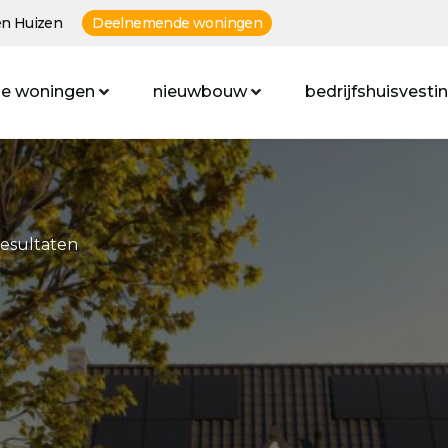
n Huizen
Deelnemende woningen
e woningen
nieuwbouw
bedrijfshuisvesti
resultaten