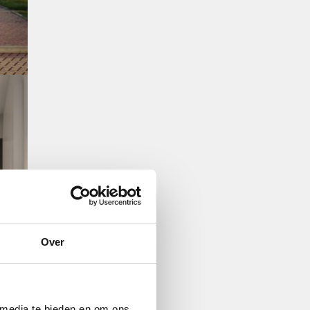
Over
 media te bieden en om ons