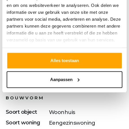
Meer tekst
en om ons websiteverkeer te analyseren. Ook delen we
informatie over uw gebruik van onze site met onze
partners voor social media, adverteren en analyse. Deze
partners kunnen deze gegevens combineren met andere
Kenmerken
informatie die u aan ze heeft verstrekt of die ze hebben
verzameld op basis van uw gebruik van hun services.
OVERDRACHT
Alles toestaan
Status
Verkocht o.v.
Vraagprijs
€ 740.000,- v.o.n.
Aanpassen
BOUWVORM
Soort object
Woonhuis
Soort woning
Eengezinswoning