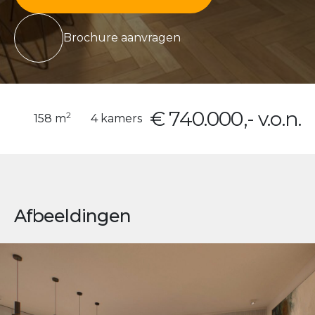
Brochure aanvragen
€ 740.000,- v.o.n.
2
158 m
4 kamers
Afbeeldingen