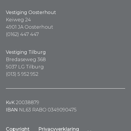
Vestiging Oosterhout
Keiweg 24
4901 JA Oosterhout
(0162) 447 447
Vestiging Tilburg
Bredaseweg 368
5037 LG Tilburg
(013) 5 952 952
KvK
20038879
IBAN
NL63 RABO 0349090475
Copyright
Privacyverklaring