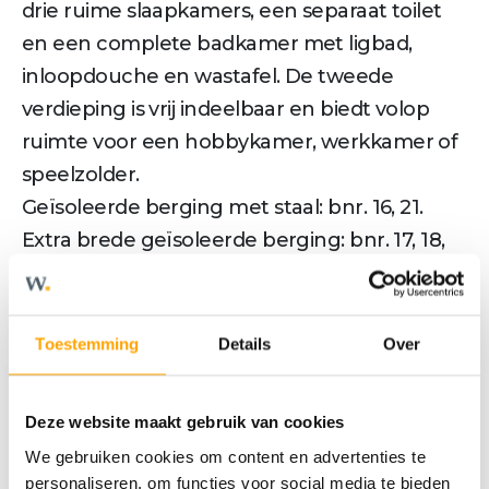
drie ruime slaapkamers, een separaat toilet
en een complete badkamer met ligbad,
inloopdouche en wastafel. De tweede
verdieping is vrij indeelbaar en biedt volop
ruimte voor een hobbykamer, werkkamer of
speelzolder.
Geïsoleerde berging met staal: bnr. 16, 21.
Extra brede geïsoleerde berging: bnr. 17, 18,
19, 20, 31, 32.
2 parkeerplaatsen op eigen oprit, veelal
naast elkaar.
Toestemming
Details
Over
Gevelkleur:
Aarde-rood gemêleerd: bnr. 16, 19, 20, 21
Deze website maakt gebruik van cookies
Wit gekeimd: bnr. 17, 18, 31, 32
We gebruiken cookies om content en advertenties te
personaliseren, om functies voor social media te bieden