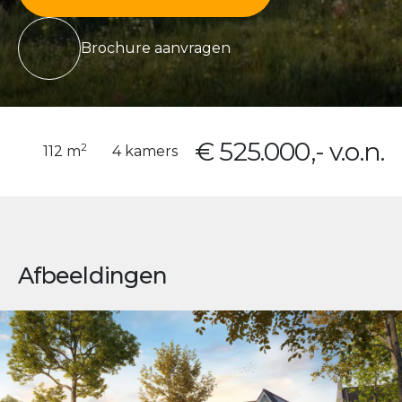
Brochure aanvragen
€ 525.000,- v.o.n.
2
112 m
4 kamers
Afbeeldingen