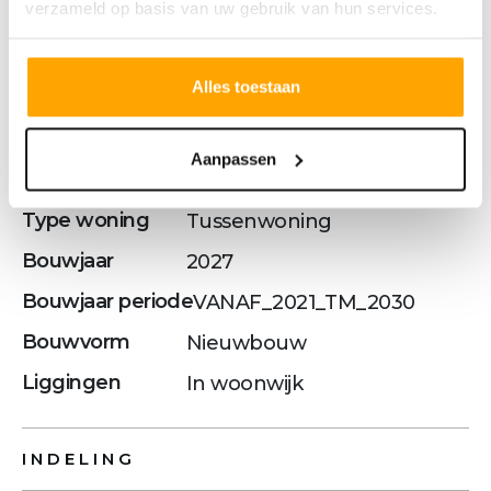
Vraagprijs
€ 525.000,- v.o.n.
verzameld op basis van uw gebruik van hun services.
BOUWVORM
Alles toestaan
Soort object
Woonhuis
Aanpassen
Soort woning
Eengezinswoning
Type woning
Tussenwoning
Bouwjaar
2027
Bouwjaar periode
VANAF_2021_TM_2030
Bouwvorm
Nieuwbouw
Liggingen
In woonwijk
INDELING