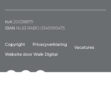
KvK
20038879
IBAN
NL63 RABO 0349090475
Copyright
Privacyverklaring
Vacatures
Website door Walk Digital