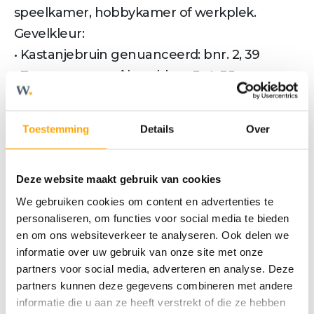
speelkamer, hobbykamer of werkplek.
Gevelkleur:
• Kastanjebruin genuanceerd: bnr. 2, 39
• Terracotta gemêleerd: bnr. 3, 4, 35,
• Aarde-rood gemêleerd: bnr. 36
Toestemming
Details
Over
Meer tekst
Deze website maakt gebruik van cookies
Kenmerken
We gebruiken cookies om content en advertenties te
personaliseren, om functies voor social media te bieden
en om ons websiteverkeer te analyseren. Ook delen we
informatie over uw gebruik van onze site met onze
OVERDRACHT
partners voor social media, adverteren en analyse. Deze
partners kunnen deze gegevens combineren met andere
Status
Verkocht o.v.
informatie die u aan ze heeft verstrekt of die ze hebben