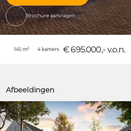
Brochure aanvragen
€ 695.000,- v.o.n.
2
145 m
4 kamers
Afbeeldingen