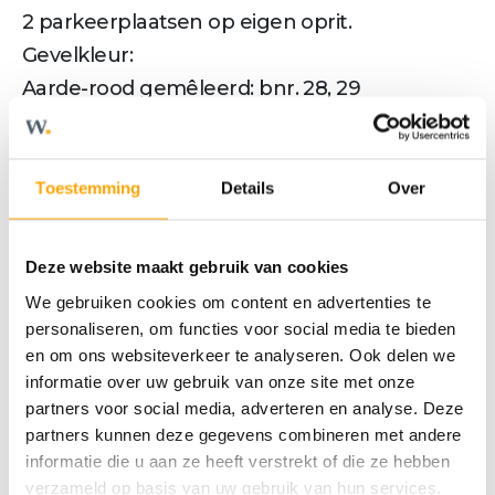
2 parkeerplaatsen op eigen oprit.
Gevelkleur:
Aarde-rood gemêleerd: bnr. 28, 29
Ivoorwit genuanceerd: bnr. 26,27
Meer tekst
Toestemming
Details
Over
Deze website maakt gebruik van cookies
Kenmerken
We gebruiken cookies om content en advertenties te
personaliseren, om functies voor social media te bieden
en om ons websiteverkeer te analyseren. Ook delen we
OVERDRACHT
informatie over uw gebruik van onze site met onze
partners voor social media, adverteren en analyse. Deze
Status
Verkocht o.v.
partners kunnen deze gegevens combineren met andere
informatie die u aan ze heeft verstrekt of die ze hebben
Vraagprijs
€ 695.000,- v.o.n.
verzameld op basis van uw gebruik van hun services.