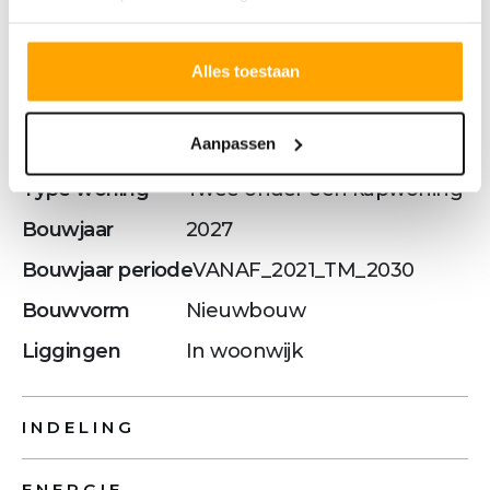
BOUWVORM
Alles toestaan
Soort object
Woonhuis
Aanpassen
Soort woning
Eengezinswoning
Type woning
Twee onder één kapwoning
Bouwjaar
2027
Bouwjaar periode
VANAF_2021_TM_2030
Bouwvorm
Nieuwbouw
Liggingen
In woonwijk
INDELING
ENERGIE