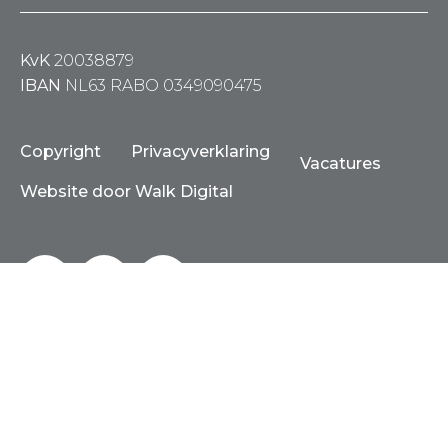
KvK
20038879
IBAN
NL63 RABO 0349090475
Copyright
Privacyverklaring
Vacatures
Website door Walk Digital