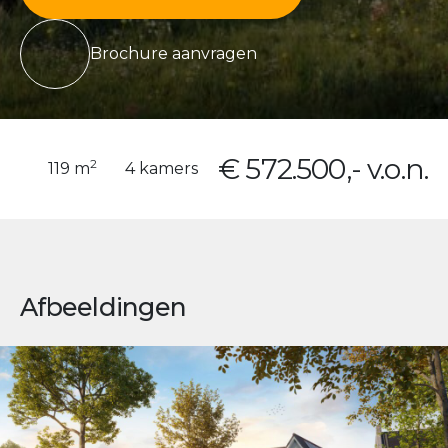
Brochure aanvragen
€ 572.500,- v.o.n.
2
119 m
4 kamers
Afbeeldingen