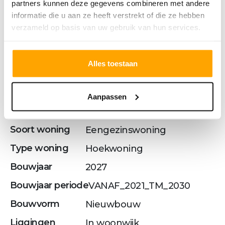
partners kunnen deze gegevens combineren met andere
OVERDRACHT
informatie die u aan ze heeft verstrekt of die ze hebben
verzameld op basis van uw gebruik van hun services.
Status
Verkocht o.v.
Vraagprijs
€ 572.500,- v.o.n.
Alles toestaan
BOUWVORM
Aanpassen
Soort object
Woonhuis
Soort woning
Eengezinswoning
Type woning
Hoekwoning
Bouwjaar
2027
Bouwjaar periode
VANAF_2021_TM_2030
Bouwvorm
Nieuwbouw
Liggingen
In woonwijk