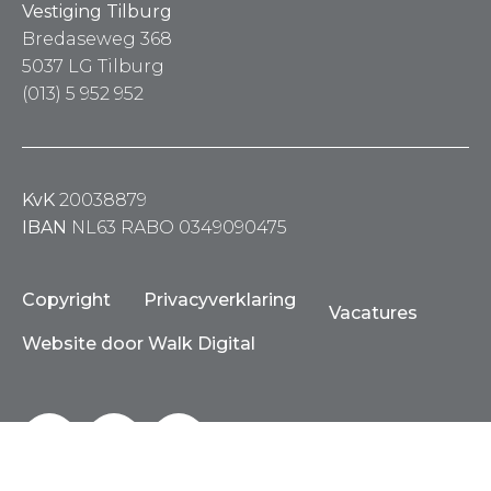
Vestiging Tilburg
Bredaseweg 368
5037 LG Tilburg
(013) 5 952 952
KvK
20038879
IBAN
NL63 RABO 0349090475
Copyright
Privacyverklaring
Vacatures
Website door Walk Digital