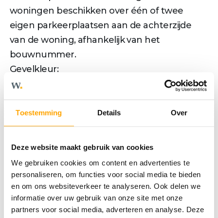
woningen beschikken over één of twee
eigen parkeerplaatsen aan de achterzijde
van de woning, afhankelijk van het
bouwnummer.
Gevelkleur:
• Kastanjebruin genuanceerd: bnr. 1, 6, 40.
• Aarde-rood gemêleerd: bnr. 11, 37.
• Terracotta gemêleerd: bnr. 34.
Toestemming
Details
Over
Meer tekst
Deze website maakt gebruik van cookies
We gebruiken cookies om content en advertenties te
personaliseren, om functies voor social media te bieden
Kenmerken
en om ons websiteverkeer te analyseren. Ook delen we
informatie over uw gebruik van onze site met onze
partners voor social media, adverteren en analyse. Deze