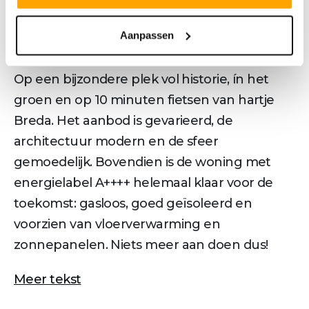
Een plek die écht alles heeft
Aanpassen
De Kruidentuin maakt deel uit van Park
Langendijk, pal naast het geliefde Zaartpark.
Op een bijzondere plek vol historie, ín het
groen en op 10 minuten fietsen van hartje
Breda. Het aanbod is gevarieerd, de
architectuur modern en de sfeer
gemoedelijk. Bovendien is de woning met
energielabel A++++ helemaal klaar voor de
toekomst: gasloos, goed geïsoleerd en
voorzien van vloerverwarming en
zonnepanelen. Niets meer aan doen dus!
Meer tekst