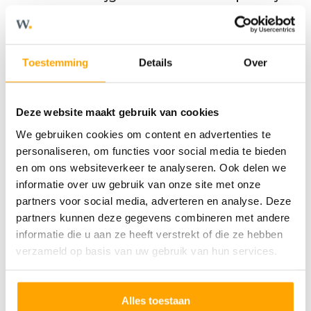
het leven naar buiten, wat hier dankzij de
openslaande deuren heel natuurlijk gaat. In
de tuin, met genoeg ruimte voor een
Toestemming
Details
Over
loungeset en speeltoestel, bevindt zich de
berging. Ideaal om je gereedschap, fietsen
Deze website maakt gebruik van cookies
en tuinspullen mooi uit het zicht op te
We gebruiken cookies om content en advertenties te
bergen. En ook boven vinkt jouw hele
personaliseren, om functies voor social media te bieden
wensenlijst af. Of je nu een groot gezin hebt,
en om ons websiteverkeer te analyseren. Ook delen we
vaak logés ontvangt of gewoon graag je
informatie over uw gebruik van onze site met onze
partners voor social media, adverteren en analyse. Deze
eigen hobbyruimte wilt: met 5 (slaap)kamers
partners kunnen deze gegevens combineren met andere
kun je alle kanten op. De moderne badkamer
informatie die u aan ze heeft verstrekt of die ze hebben
met tegelwerk, compleet sanitair en tweede
verzameld op basis van uw gebruik van hun services.
toilet, en de technische ruimte met plek voor
de wasmachine en droger maken het plaatje
Alles toestaan
compleet.