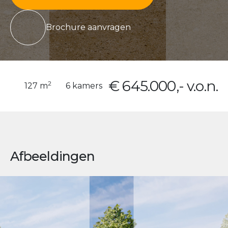
Brochure aanvragen
€ 645.000,- v.o.n.
2
127 m
6 kamers
Afbeeldingen