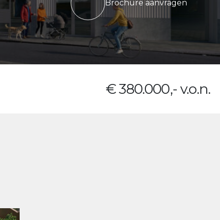
Brochure aanvragen
€ 380.000,- v.o.n.