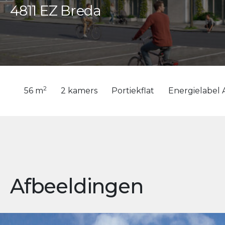
4811 EZ Breda
2
56 m
2 kamers
Portiekflat
Energielabel 
Afbeeldingen