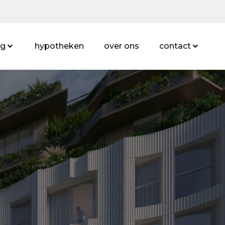
ng
hypotheken
over ons
contact