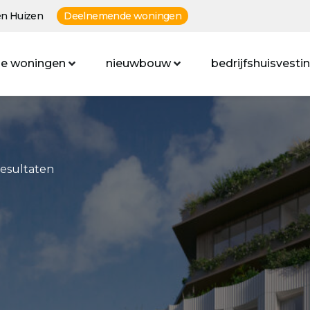
n Huizen
Deelnemende woningen
e woningen
nieuwbouw
bedrijfshuisvesti
resultaten