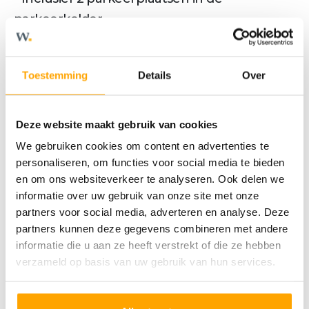
parkeerkelder
- Energielabel A+++
- Unieke ligging in het centrum van Breda
Toestemming
Details
Over
nabij het Valkenbergpark
Dit appartement maakt onderdeel uit van
nieuwbouwproject Central Park 076 te Breda
Deze website maakt gebruik van cookies
------------------------------------------
We gebruiken cookies om content en advertenties te
personaliseren, om functies voor social media te bieden
CENTRAL PARK 076
en om ons websiteverkeer te analyseren. Ook delen we
Wonen in een iconisch nieuwbouw­project in
informatie over uw gebruik van onze site met onze
het hart van Breda?
partners voor social media, adverteren en analyse. Deze
Central Park 076, gelegen aan het
partners kunnen deze gegevens combineren met andere
informatie die u aan ze heeft verstrekt of die ze hebben
Valkenbergpark, biedt een bijzondere mix
verzameld op basis van uw gebruik van hun services.
aan woningen. Van compacte
appartementen van 50 m² tot royale
appartementen van ruim 210 m². Van