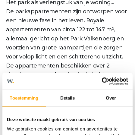
Het park als verlengstuk van je woning…
De parkappartementen zijn ontworpen voor
een nieuwe fase in het leven. Royale
appartementen van circa 122 tot 147 m²,
allemaal gericht op het Park Valkenberg en
voorzien van grote raampartijen die zorgen
voor volop licht en een schitterend uitzicht.
De appartementen beschikken over 2
slaapkamers, een berging in de kelder en
een eigen parkeerplaats. Het beschutte
terras vormt een rustige plek midden in de
Toestemming
Details
Over
stad. Voor mensen die ruimte gewend zijn,
maar nu bewust kiezen voor comfort,
Deze website maakt gebruik van cookies
kwaliteit en de levendigheid van Breda.
Wakker worden met een cappuccino op je
We gebruiken cookies om content en advertenties te