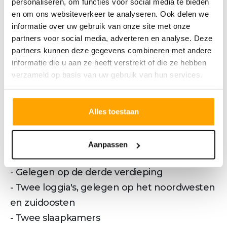
personaliseren, om functies voor social media te bieden
terras met uitzicht op het park, wandelen
en om ons websiteverkeer te analyseren. Ook delen we
naar een goed restaurant of theater en
informatie over uw gebruik van onze site met onze
thuiskomen in een stijlvol appartement met
partners voor social media, adverteren en analyse. Deze
alle luxe gelijkvloers binnen handbereik. Hier
partners kunnen deze gegevens combineren met andere
informatie die u aan ze heeft verstrekt of die ze hebben
woon je niet kleiner, maar slimmer: met meer
verzameld op basis van uw gebruik van hun services.
vrijheid, minder onderhoud en méér tijd om
te genieten. Een zeldzame plek waar de
dynamiek van Breda, de rust van het park en
Alles toestaan
internationale allure samenkomen.
KENMERKEN BOUWNUMMER A.3.2
Aanpassen
- Woonoppervlakte: ca. 122m²
- Gelegen op de derde verdieping
- Twee loggia's, gelegen op het noordwesten
en zuidoosten
- Twee slaapkamers