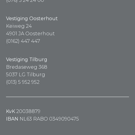
(076) 5 24 24 00
Vestiging Oosterhout
Keiweg 24
4901 JA Oosterhout
(0162) 447 447
Vestiging Tilburg
Bredaseweg 368
5037 LG Tilburg
(013) 5 952 952
KvK
20038879
IBAN
NL63 RABO 0349090475