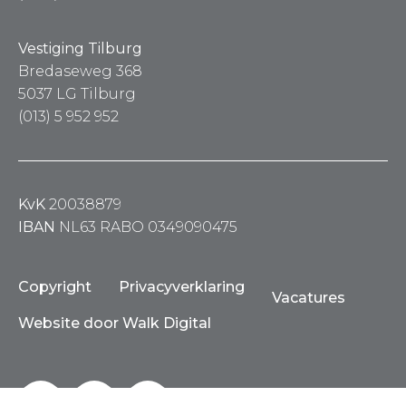
Vestiging Tilburg
Bredaseweg 368
5037 LG Tilburg
(013) 5 952 952
KvK
20038879
IBAN
NL63 RABO 0349090475
Copyright
Privacyverklaring
Vacatures
Website door Walk Digital