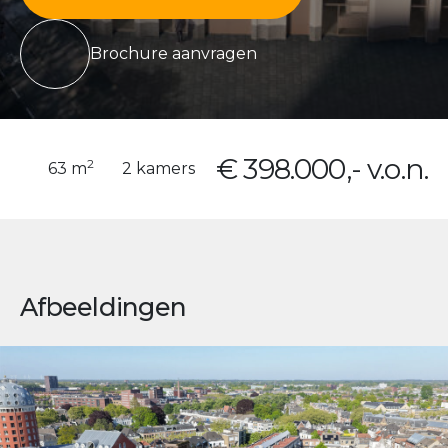
Brochure aanvragen
€ 398.000,- v.o.n.
2
63 m
2 kamers
Afbeeldingen