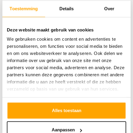
ruim vier meter op de begane grond. Iedere
Toestemming
Details
Over
woning beschikt over een berging in de
kelder.
Deze website maakt gebruik van cookies
KENMERKEN STADSWONING
We gebruiken cookies om content en advertenties te
BOUWNUMMER A.0.3
personaliseren, om functies voor social media te bieden
- Woonoppervlakte: 63 m²
en om ons websiteverkeer te analyseren. Ook delen we
- Gelegen op de begane grond en eerste
informatie over uw gebruik van onze site met onze
verdieping
partners voor social media, adverteren en analyse. Deze
partners kunnen deze gegevens combineren met andere
- Indrukwekkende plafondhoogte van ruim
informatie die u aan ze heeft verstrekt of die ze hebben
vier meter op de begane grond
verzameld op basis van uw gebruik van hun services.
- Loggia op het westen
- 1 slaapkamer
Alles toestaan
- Energielabel A++
- Gelegen aan de Bouwerijstraat
Dit appartement maakt onderdeel uit van
Aanpassen