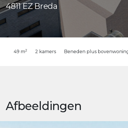
4811 EZ Breda
2
49 m
2 kamers
Beneden plus bovenwonin
Afbeeldingen