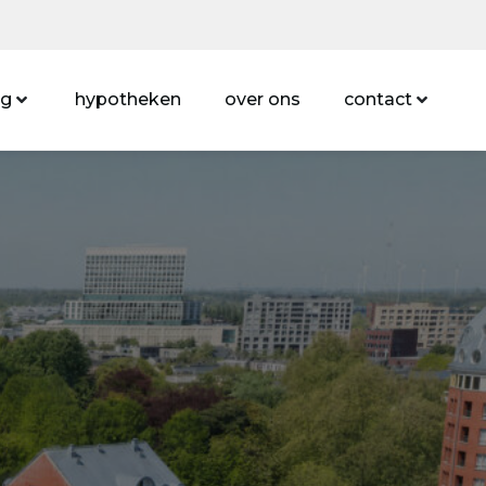
ng
hypotheken
over ons
contact