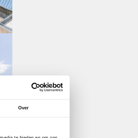
Over
 media te bieden en om ons