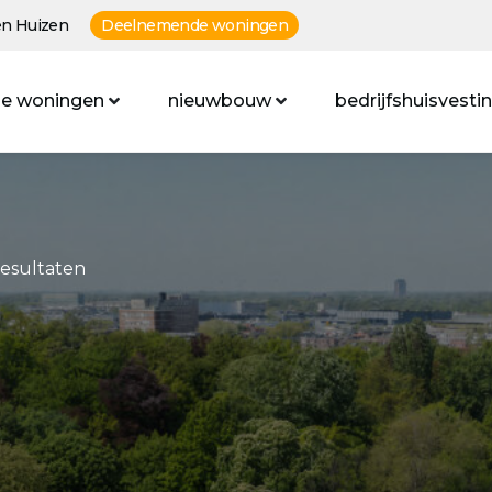
n Huizen
Deelnemende woningen
e woningen
nieuwbouw
bedrijfshuisvesti
resultaten