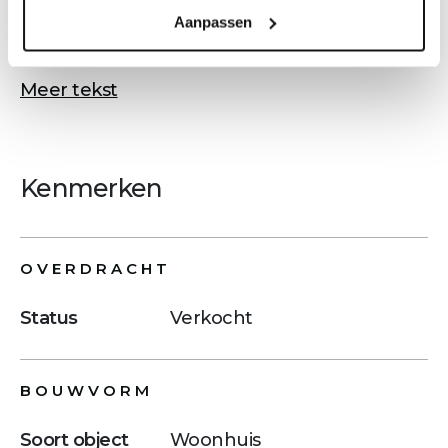
- Comfort door vloerverwarming en -koeling
Aanpassen
- Zonnepanelen op het dak
Meer tekst
Kenmerken
OVERDRACHT
Status
Verkocht
BOUWVORM
Soort object
Woonhuis