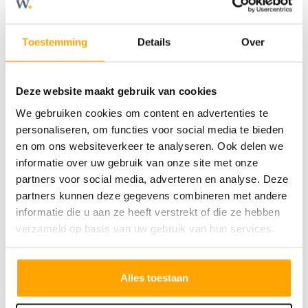
Ook heeft de woning een ruime zolder. De
hoekwoningen met een dwarskap hebben
Toestemming
Details
Over
als voordeel dat je op de zolder meer
gebruikersoppervlak hebt.
Kenmerken:
Deze website maakt gebruik van cookies
- Woonoppervlakte vanaf 129 m²
We gebruiken cookies om content en advertenties te
- Perceel van 141 tot 225 m² groot, met
personaliseren, om functies voor social media te bieden
en om ons websiteverkeer te analyseren. Ook delen we
berging en achterom
informatie over uw gebruik van onze site met onze
- Tuingerichte woonkamer met mogelijkheid
partners voor social media, adverteren en analyse. Deze
voor trapkast en uitbouw
partners kunnen deze gegevens combineren met andere
- 3 slaapkamers en een zolder
informatie die u aan ze heeft verstrekt of die ze hebben
verzameld op basis van uw gebruik van hun services.
- Standaard met complete badkamer en
toilet
- Gasloos (warmtepomp) en Bijna Energie
Alles toestaan
Neutraal Gebouw (BENG)