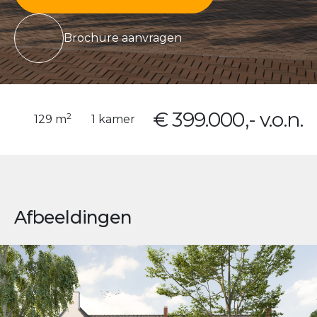
Brochure aanvragen
€ 399.000,- v.o.n.
2
129 m
1 kamer
Afbeeldingen