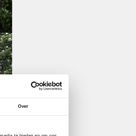
Over
 media te bieden en om ons