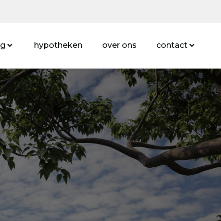
ng
hypotheken
over ons
contact