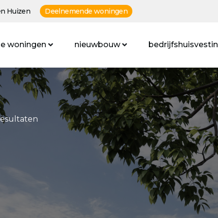
n Huizen
Deelnemende woningen
e woningen
nieuwbouw
bedrijfshuisvesti
resultaten