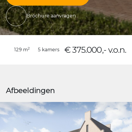
Brochure aanvragen
€ 375.000,- v.o.n.
2
129 m
5 kamers
Afbeeldingen