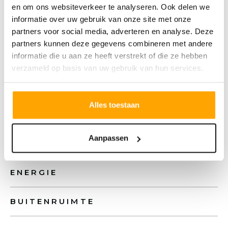
en om ons websiteverkeer te analyseren. Ook delen we
Soort object
Woonhuis
informatie over uw gebruik van onze site met onze
partners voor social media, adverteren en analyse. Deze
Soort woning
Eengezinswoning
partners kunnen deze gegevens combineren met andere
Type woning
Twee onder één kapwoning
informatie die u aan ze heeft verstrekt of die ze hebben
verzameld op basis van uw gebruik van hun services.
Bouwjaar
2021
Bouwjaar periode
VANAF_2011_TM_2020
Alles toestaan
Bouwvorm
Nieuwbouw
Aanpassen
INDELING
ENERGIE
BUITENRUIMTE