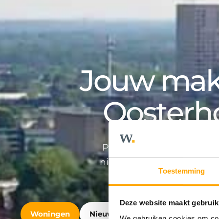
Jouw make
Oosterh
Professioneel en persoonlij
nieuwbouwontwikkeling en v
Toestemming
Deze website maakt gebruik
Woningen
Nieuwbouw
Bedrijfshuisvest
We gebruiken cookies om cont