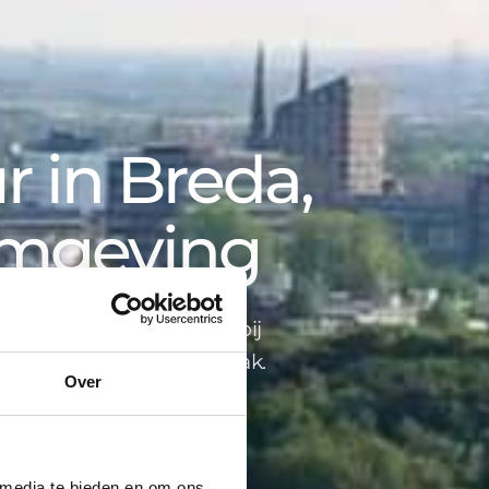
 in Breda,
omgeving
opbegeleiding tot advies bij
ind je alles onder één dak.
Over
 media te bieden en om ons