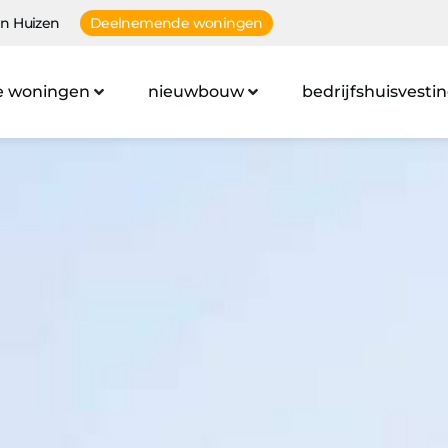
n Huizen
Deelnemende woningen
e woningen
nieuwbouw
bedrijfshuisvesti