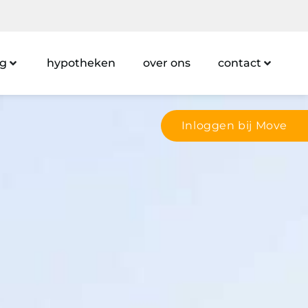
ng
hypotheken
over ons
contact
Inloggen bij Move