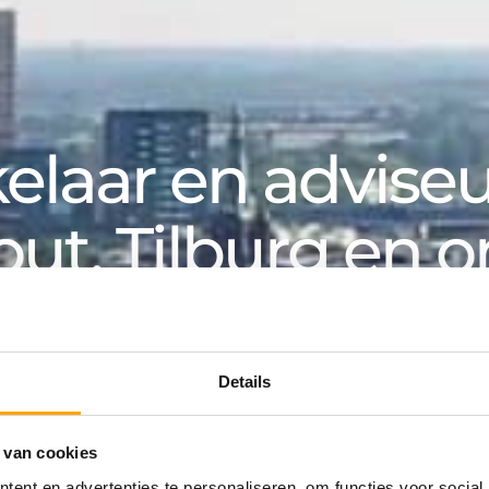
laar en adviseur
out, Tilburg en 
k, voor particuliere en zakelijke klanten. Van aanko
an huurwoning tot hypotheek: bij Van de Water v
Details
 van cookies
ing
ent en advertenties te personaliseren, om functies voor social