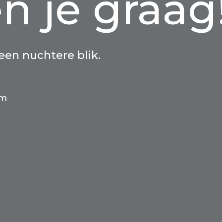
n je graag
 een nuchtere blik.
am