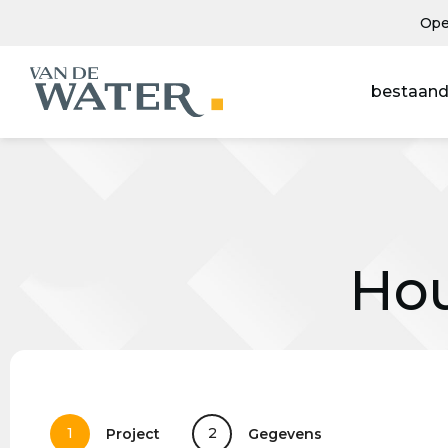
Ope
bestaand
Hou
1
2
Project
Gegevens