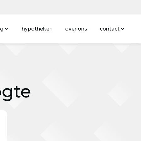
ng
hypotheken
over ons
contact
ogte