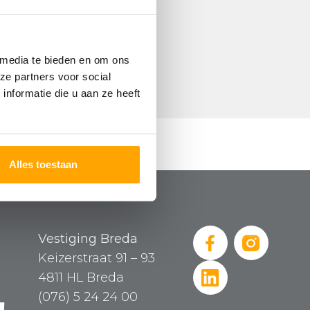
 media te bieden en om ons
ze partners voor social
nformatie die u aan ze heeft
Alles toestaan
Vestiging Breda
Keizerstraat 91 – 93
4811 HL Breda
(076) 5 24 24 00