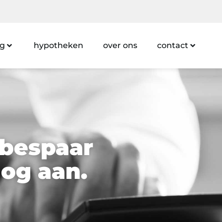
ng
hypotheken
over ons
contact
 bespaar
nog aan.