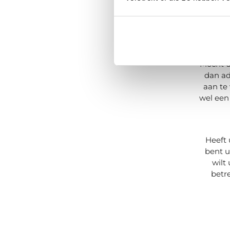
energie
2021 
aanzien
Mocht u
dan ad
aan te
wel een
Heeft 
bent u
wilt
betr