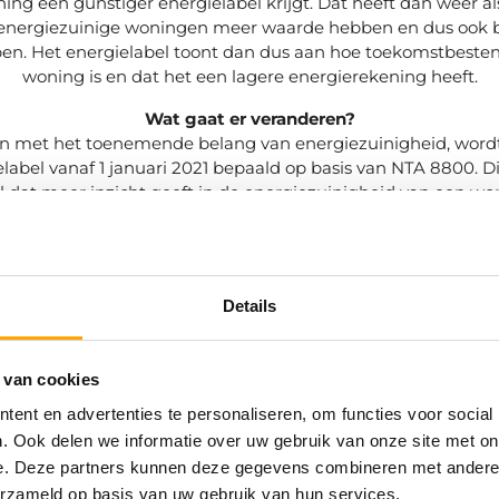
ing een gunstiger energielabel krijgt. Dat heeft dan weer al
energiezuinige woningen meer waarde hebben en dus ook 
en. Het energielabel toont dan dus aan hoe toekomstbeste
woning is en dat het een lagere energierekening heeft.
Wat gaat er veranderen?
ijn met het toenemende belang van energiezuinigheid, word
label vanaf 1 januari 2021 bepaald op basis van NTA 8800. Di
l dat meer inzicht geeft in de energiezuinigheid van een wo
dien komen er uit dit energielabel verbetermaatregelen voo
 bijdragen aan een toenemende energiezuinigheid en bijb
comfort.
Details
ij is het vanaf januari 2021 niet meer mogelijk om het energi
al aan te vragen. Er dient vanaf de nieuwe jaargang een afsp
gemaakt met een energieadviseur. Deze adviseur brengt ve
 van cookies
zoek aan de woning, inspecteert de situatie en bepaalt aan 
asiskenmerken (isolatie, afmetingen en warmtebronnen) ho
ent en advertenties te personaliseren, om functies voor social
energie de woning daadwerkelijk verbruikt.
. Ook delen we informatie over uw gebruik van onze site met on
e. Deze partners kunnen deze gegevens combineren met andere i
Wat zijn de kosten?
erzameld op basis van uw gebruik van hun services.
ieuwe energielabel wordt aanzienlijk duurder. Waar een ver