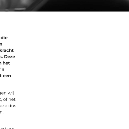
 die
n
pkracht
s. Deze
n het
’n
t een
gen wij
, of het
deze dus
n.