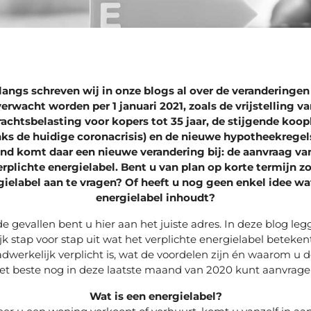
angs schreven wij in onze blogs al over de veranderingen
verwacht worden per 1 januari 2021, zoals de vrijstelling va
achtsbelasting voor kopers tot 35 jaar, de stijgende koo
ks de huidige coronacrisis) en de nieuwe hypotheekregel
d komt daar een nieuwe verandering bij: de aanvraag va
erplichte energielabel. Bent u van plan op korte termijn zo
gielabel aan te vragen? Of heeft u nog geen enkel idee wa
energielabel inhoudt?
de gevallen bent u hier aan het juiste adres. In deze blog leg
k stap voor stap uit wat het verplichte energielabel betekent
dwerkelijk verplicht is, wat de voordelen zijn én waarom u 
et beste nog in deze laatste maand van 2020 kunt aanvrage
Wat is een energielabel?