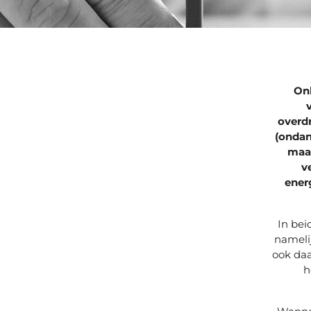
Onl
overdr
(ondan
maan
v
ener
In bei
namelij
ook daa
h