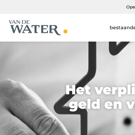
Ope
bestaand
Het verpl
geld en v