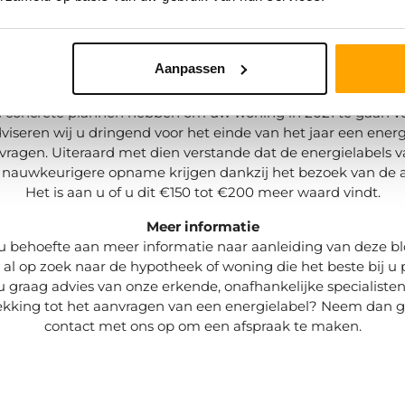
label nu nog voor minder dan €10 te verkrijgen is, gaan de k
naar alle waarschijnlijkheid tussen de €150 en €200 bedrage
lijke stijging, terwijl een verkregen energielabel in 2020 oo
Aanpassen
10 jaar geldig blijft.
 concrete plannen hebben om uw woning in 2021 te gaan v
viseren wij u dringend voor het einde van het jaar een energ
 vragen. Uiteraard met dien verstande dat de energielabels v
 nauwkeurigere opname krijgen dankzij het bezoek van de a
Het is aan u of u dit €150 tot €200 meer waard vindt.
Meer informatie
u behoefte aan meer informatie naar aanleiding van deze b
 al op zoek naar de hypotheek of woning die het beste bij u 
 u graag advies van onze erkende, onafhankelijke specialiste
ekking tot het aanvragen van een energielabel? Neem dan g
contact met ons op om een afspraak te maken.