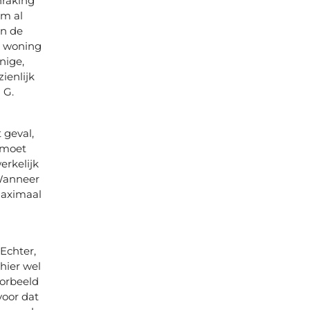
nraking
am al
en de
uw woning
nige,
ienlijk
 G.
 geval,
 moet
rkelijk
 Wanneer
maximaal
Echter,
hier wel
oorbeeld
oor dat