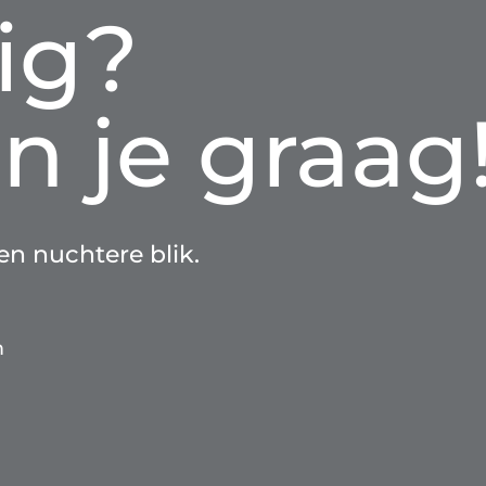
ig?
n je graag
een nuchtere blik.
m