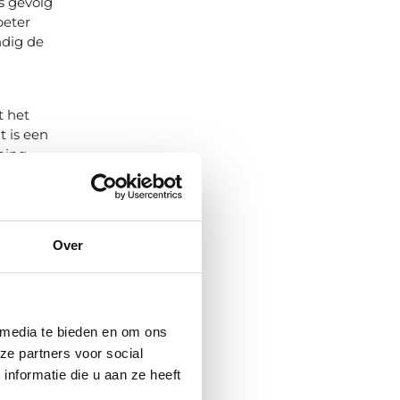
s gevolg
beter
ndig de
t het
t is een
ning.
rt die
ehorend
Over
elabel
raak te
rvolgens
de hand
eveel
 media te bieden en om ons
ze partners voor social
nformatie die u aan ze heeft
plicht