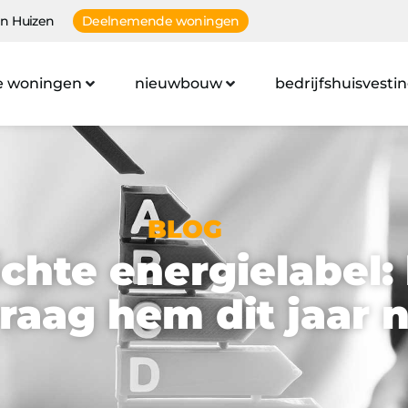
n Huizen
Deelnemende woningen
e woningen
nieuwbouw
bedrijfshuisvesti
BLOG
ichte energielabel:
raag hem dit jaar 