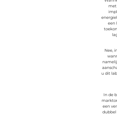
Wannee
met 
impl
energiel
een 
toekom
la
Nee, i
wann
namelij
aanscha
u dit l
In de 
markton
een ver
dubbel