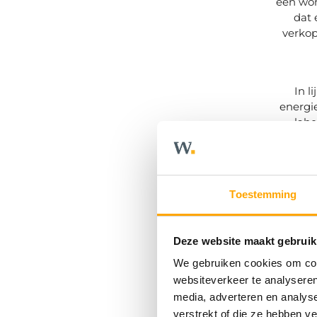
een won
dat 
verkop
In l
energie
labe
Boven
kunnen
Toestemming
Daarb
digita
worden 
Deze website maakt gebruik
een be
van b
We gebruiken cookies om cont
websiteverkeer te analyseren
media, adverteren en analys
verstrekt of die ze hebben v
Het n