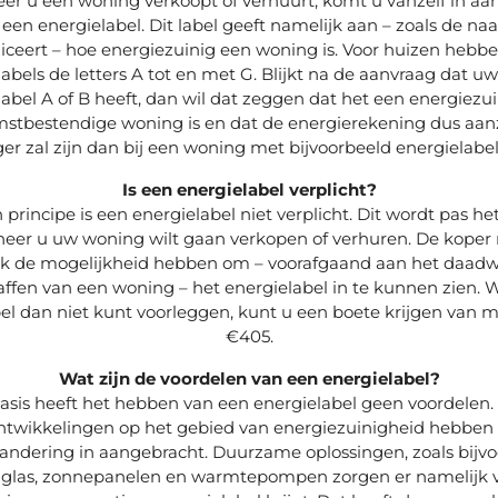
r u een woning verkoopt of verhuurt, komt u vanzelf in aa
een energielabel. Dit label geeft namelijk aan – zoals de na
iceert – hoe energiezuinig een woning is. Voor huizen hebb
abels de letters A tot en met G. Blijkt na de aanvraag dat 
label A of B heeft, dan wil dat zeggen dat het een energiezui
stbestendige woning is en dat de energierekening dus aanz
ger zal zijn dan bij een woning met bijvoorbeeld energielabel
Is een energielabel verplicht?
n principe is een energielabel niet verplicht. Dit wordt pas het
eer u uw woning wilt gaan verkopen of verhuren. De koper
k de mogelijkheid hebben om – voorafgaand aan het daadwe
ffen van een woning – het energielabel in te kunnen zien.
abel dan niet kunt voorleggen, kunt u een boete krijgen van 
€405.
Wat zijn de voordelen van een energielabel?
basis heeft het hebben van een energielabel geen voordelen. 
twikkelingen op het gebied van energiezuinigheid hebben 
andering in aangebracht. Duurzame oplossingen, zoals bijv
 glas, zonnepanelen en warmtepompen zorgen er namelijk v