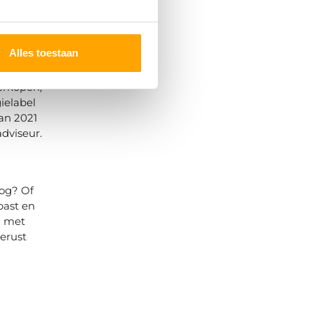
osten in
n. Een
k gewoon
Alles toestaan
erkopen,
ielabel
an 2021
dviseur.
log? Of
past en
n met
erust