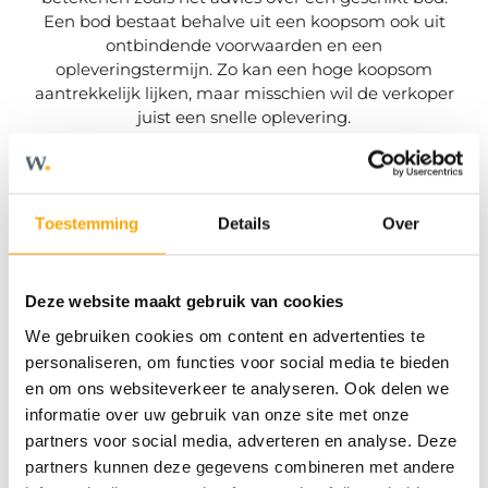
Een bod bestaat behalve uit een koopsom ook uit
ontbindende voorwaarden en een
opleveringstermijn. Zo kan een hoge koopsom
aantrekkelijk lijken, maar misschien wil de verkoper
juist een snelle oplevering.
De aankoopmakelaar beoordeelt ook of het
noodzakelijk is om een bouwtechnische keuring uit
te laten voeren, controleert de koopovereenkomst en
Toestemming
Details
Over
controleert de leveringsakte van de notaris. Wij gaan
ook mee naar de laatste inspectie voorafgaand aan
de overdracht.
Deze website maakt gebruik van cookies
KORTOM, BIJ ONS KRIJG JE ALTIJD FULL SERVICE.
We gebruiken cookies om content en advertenties te
Zijn er plannen voor het aankopen van die
personaliseren, om functies voor social media te bieden
droomwoning, doe dit dan samen met een
en om ons websiteverkeer te analyseren. Ook delen we
betrouwbare aankoopmakelaar.
Meer weten? Vraag
informatie over uw gebruik van onze site met onze
een persoonlijk gesprek aan met een van onze
partners voor social media, adverteren en analyse. Deze
aankoopmakelaars via onze
contactpagina’s
.
partners kunnen deze gegevens combineren met andere