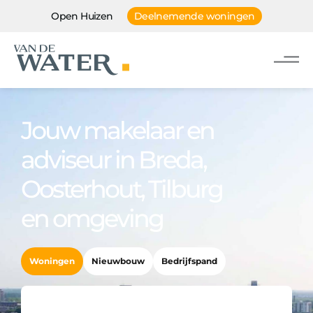
Open Huizen
Deelnemende woningen
Jouw makelaar en
adviseur in Breda,
Oosterhout, Tilburg
en omgeving
Woningen
Nieuwbouw
Bedrijfspand