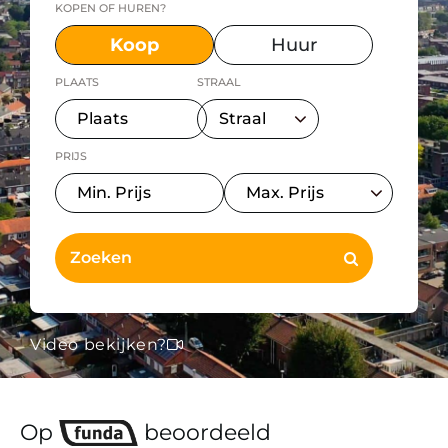
KOPEN OF HUREN?
Koop
Huur
PLAATS
STRAAL
PRIJS
Video bekijken?
Op
beoordeeld