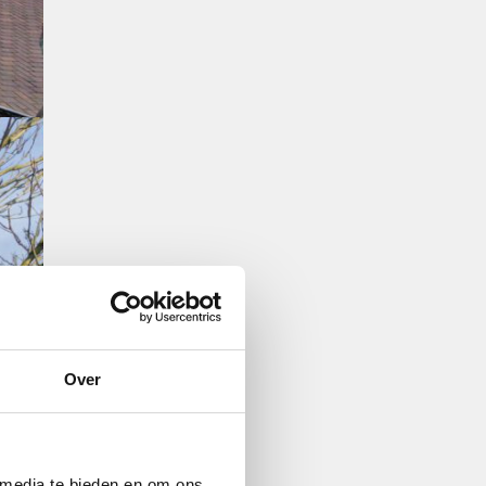
Over
 media te bieden en om ons