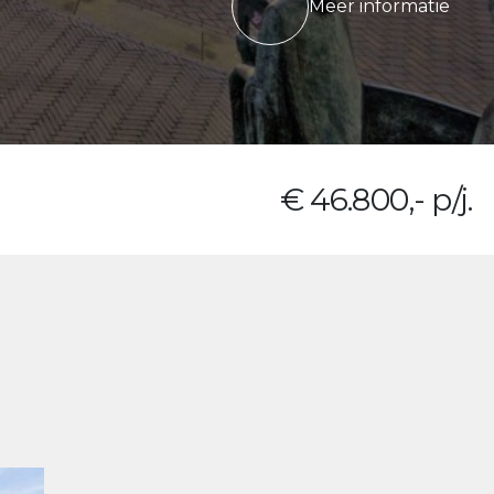
Meer informatie
€ 46.800,- p/j.