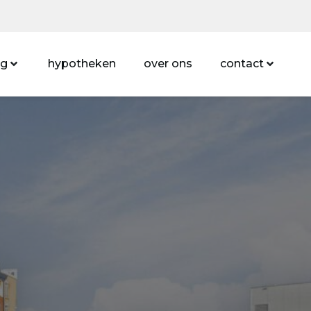
ng
hypotheken
over ons
contact