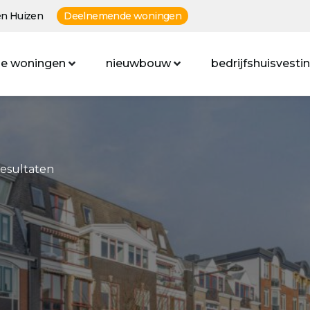
n Huizen
Deelnemende woningen
e woningen
nieuwbouw
bedrijfshuisvesti
resultaten