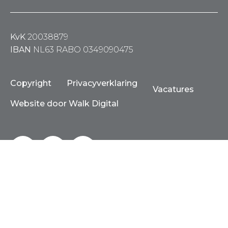
KvK
20038879
IBAN
NL63 RABO 0349090475
Copyright
Privacyverklaring
Vacatures
Website door Walk Digital