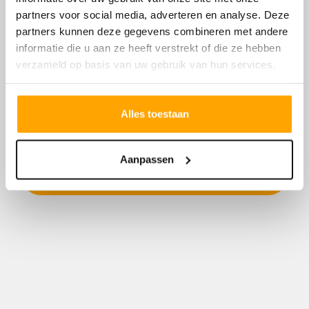
partners voor social media, adverteren en analyse. Deze
Uw e-mail
Uw telefoonnummer
partners kunnen deze gegevens combineren met andere
informatie die u aan ze heeft verstrekt of die ze hebben
verzameld op basis van uw gebruik van hun services.
Toestemming
Ja, ik ga ermee akkoord dat Van de Water Groep
Alles toestaan
binnen 24 uur (op werkdagen) contact met mij/ons
opneemt.
Aanpassen
Verstuur